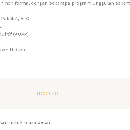
an non formal dengan beberapa program unggulan seperti
Paket A, B, C
U)
uktif (KUPP)
apan Hidup)
Next Post
→
ikan untuk masa depan”