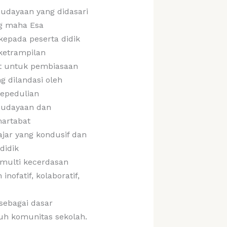
udayaan yang didasari
g maha Esa
epada peserta didik
ketrampilan
 untuk pembiasaan
g dilandasi oleh
kepedulian
budayaan dan
artabat
jar yang kondusif dan
didik
ulti kecerdasan
nofatif, kolaboratif,
sebagai dasar
uh komunitas sekolah.