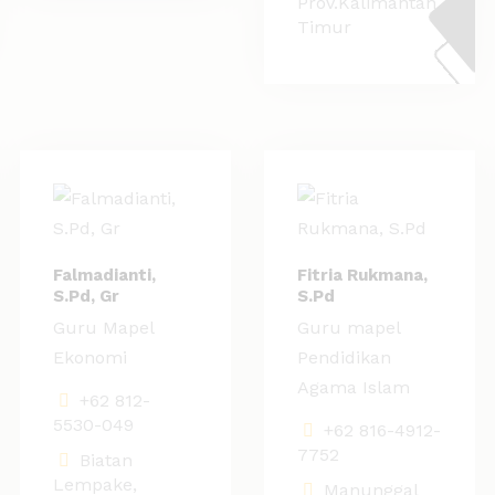
Prov.Kalimantan
Timur
Falmadianti,
Fitria Rukmana,
S.Pd, Gr
S.Pd
Guru Mapel
Guru mapel
Ekonomi
Pendidikan
Agama Islam
+62 812-
5530-049
+62 816-4912-
7752
Biatan
Lempake,
Manunggal