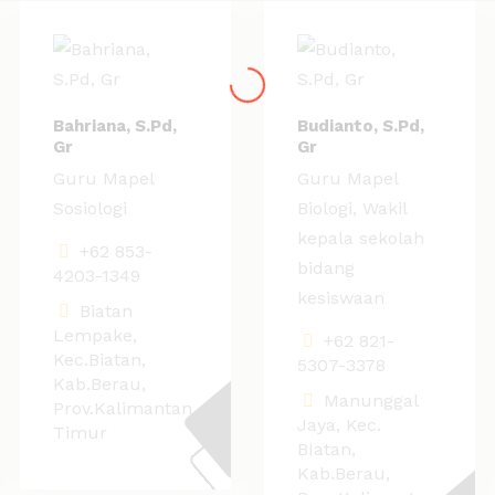
Bahriana, S.Pd,
Budianto, S.Pd,
Gr
Gr
Guru Mapel
Guru Mapel
Sosiologi
Biologi, Wakil
kepala sekolah
+62 853-
bidang
4203-1349
kesiswaan
Biatan
Lempake,
+62 821-
Kec.Biatan,
5307-3378
Kab.Berau,
Manunggal
Prov.Kalimantan
Jaya, Kec.
Timur
BIatan,
Kab.Berau,