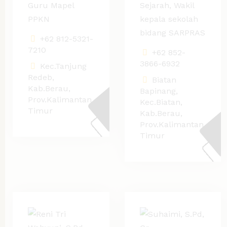
Guru Mapel
Sejarah, Wakil
PPKN
kepala sekolah
bidang SARPRAS
+62 812-5321-
7210
+62 852-
3866-6932
Kec.Tanjung
Redeb,
Biatan
Kab.Berau,
Bapinang,
Prov.Kalimantan
Kec.Biatan,
Timur
Kab.Berau,
Prov.Kalimantan
Timur