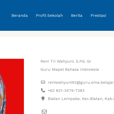
Beranda
Profil Sekolah
Berita
Prestasi
Reni Tri Wahyuni, S.Pd, Gr
Guru Mapel Bahasa Indonesia
reniwahyuni92@guru.sma.belajar
+62 821-3479-7283
Biatan Lempake, Kec.Biatan, Kab