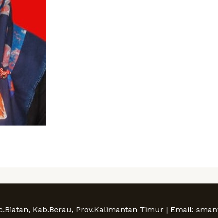
c.Biatan, Kab.Berau, Prov.Kalimantan Timur | Email: sm