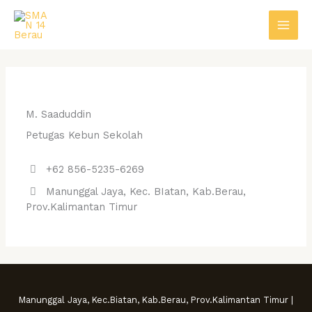
Skip
to
content
M. Saaduddin
Petugas Kebun Sekolah
+62 856-5235-6269
Manunggal Jaya, Kec. BIatan, Kab.Berau,
Prov.Kalimantan Timur
Manunggal Jaya, Kec.Biatan, Kab.Berau, Prov.Kalimantan Timur |