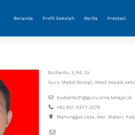
Beranda
Profil Sekolah
Berita
Prestasi
Budianto, S.Pd, Gr
Guru Mapel Biologi, Wakil kepala sek
budianto31@guru.sma.belajar.id
+62 821-5307-3378
Manunggal Jaya, Kec. BIatan, Ka